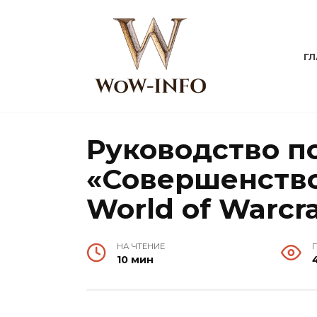
Перейти
к
содержанию
Г
Руководство п
«Совершенство
World of Warcr
НА ЧТЕНИЕ
10 мин