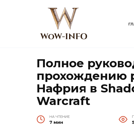
Перейти
к
содержанию
Г
Полное руково
прохождению 
Нафрия в Shad
Warcraft
НА ЧТЕНИЕ
7 мин