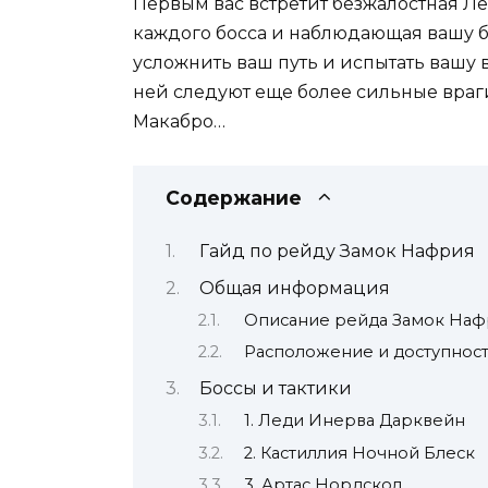
Первым вас встретит безжалостная 
каждого босса и наблюдающая вашу би
усложнить ваш путь и испытать вашу в
ней следуют еще более сильные враги
Макабро…
Содержание
Гайд по рейду Замок Нафрия
Общая информация
Описание рейда Замок Наф
Расположение и доступнос
Боссы и тактики
1. Леди Инерва Дарквейн
2. Кастиллия Ночной Блеск
3. Артас Нордскол