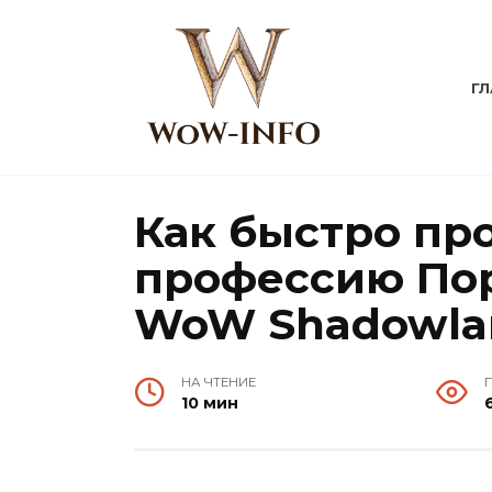
Перейти
к
содержанию
Г
Как быстро пр
профессию Пор
WoW Shadowla
НА ЧТЕНИЕ
10 мин