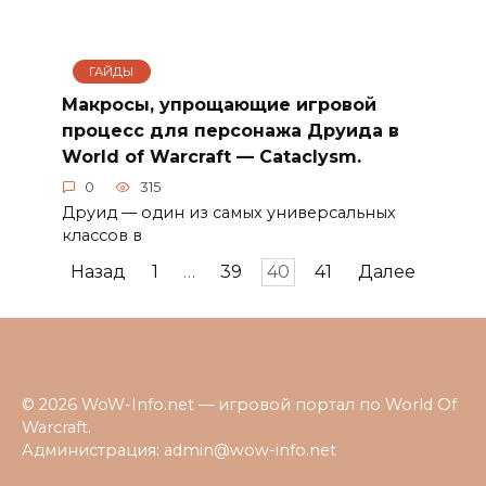
ГАЙДЫ
Макросы, упрощающие игровой
процесс для персонажа Друида в
World of Warcraft — Cataclysm.
0
315
Друид — один из самых универсальных
классов в
Пагинация
Назад
1
…
39
40
41
Далее
записей
© 2026 WoW-Info.net — игровой портал по World Of
Warcraft.
Администрация:
admin@wow-info.net